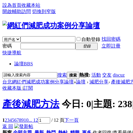
設為首頁
收藏本站
開啟輔助訪問
切換到窄版
找回密碼
自動登錄
密碼
立即註冊
登錄
快捷導航
論壇
BBS
搜索
熱搜:
活動
交友
discuz
搜索
台北網紅們減肥成功案例分享論壇
»
論壇
›
減肥分享
›
產後減肥
收藏本版
|
訂閱
產後減肥方法
今日:
0
|
主題:
238
1
2
3
4
5
6
7
8
9
10
... 12
/ 12 頁
下一頁
返 回
新窗
全部主題
最新
熱門
熱帖
精華
更多
作者
回復/查看
最後