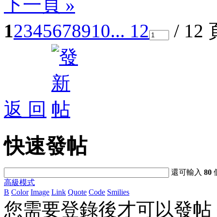
下一頁 »
1
2
3
4
5
6
7
8
9
10
... 12
/ 12
返 回
快速發帖
還可輸入
80
高級模式
B
Color
Image
Link
Quote
Code
Smilies
您需要登錄後才可以發帖