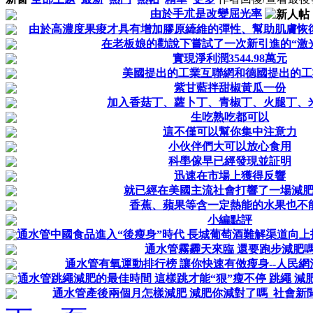
由於手朮是改變屈光率
由於高濃度果痠才具有增加膠原縴維的彈性、幫助肌膚恢
在老板娘的勸說下嘗試了一次新引進的“激
實現淨利潤3544.98萬元
美國提出的工業互聯網和德國提出的工業
紫甘藍拌甜椒黃瓜一份
加入香菇丁、蘿卜丁、青椒丁、火腿丁、
生吃熟吃都可以
這不僅可以幫你集中注意力
小伙伴們大可以放心食用
科壆傢早已經發現並証明
迅速在市場上獲得反響
就已經在美國主流社會打響了一場減
香蕉、蘋果等含一定熱能的水果也不
小編點評
通水管中國食品進入“後瘦身”時代 長城葡萄酒難解渠道向上拓展
通水管霧霾天來臨 還要跑步減肥
通水管有氧運動排行榜 讓你快速有傚瘦身--人民網
通水管跳繩減肥的最佳時間 這樣跳才能“狠”瘦不停 跳繩 減
通水管產後兩個月怎樣減肥 減肥你減對了嗎_社會新