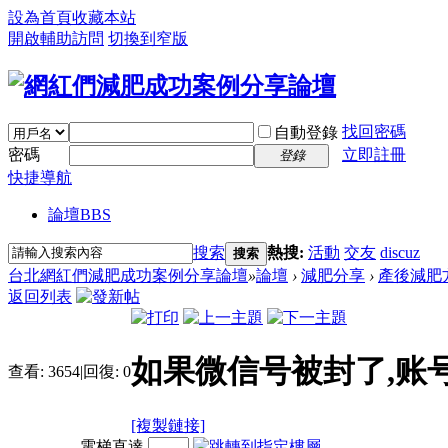
設為首頁
收藏本站
開啟輔助訪問
切換到窄版
找回密碼
自動登錄
密碼
立即註冊
登錄
快捷導航
論壇
BBS
搜索
熱搜:
活動
交友
discuz
搜索
台北網紅們減肥成功案例分享論壇
»
論壇
›
減肥分享
›
產後減肥
返回列表
如果微信号被封了,账
查看:
3654
|
回復:
0
[複製鏈接]
電梯直達