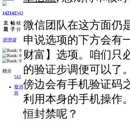
142
142
543
微信团队在这方面仍
主
帖
積
題
子
分
申说选项的下方会有
管理員
财富】选项。咱们只
的验证步调便可以了
積分
543
傍边会有手机验证码
發消
息
利用本身的手机操作
恒封禁呢？