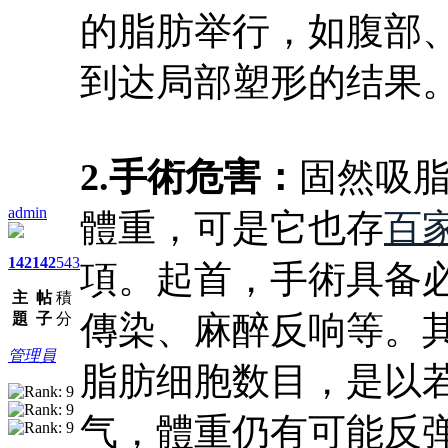
的脂肪举行，如腹部
到达局部塑形的结果
2.手術危害：
固然吸
admin
體重，可是它也存
百
142
142
543
項。起首，手術具备
主
帖
積
傳染、麻醉反响等。
題
子
分
管理員
脂肪细胞数目，是以
气，體重仍有可能反