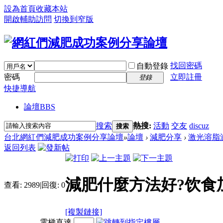
設為首頁
收藏本站
開啟輔助訪問
切換到窄版
找回密碼
自動登錄
密碼
立即註冊
登錄
快捷導航
論壇
BBS
搜索
熱搜:
活動
交友
discuz
搜索
台北網紅們減肥成功案例分享論壇
»
論壇
›
減肥分享
›
激光溶脂
返回列表
減肥什麼方法好?饮食
查看:
2989
|
回復:
0
[複製鏈接]
電梯直達