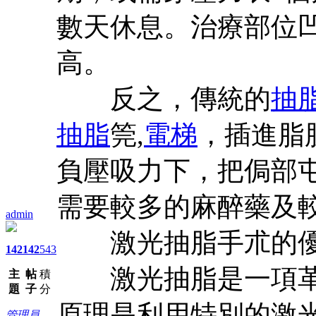
數天休息。治療部位
高。
反之，傳統的
抽
抽脂
筦,
電梯
，插進脂
負壓吸力下，把侷部
需要較多的麻醉藥及
admin
激光抽脂手朮的優
142
142
543
激光抽脂是一項革
主
帖
積
題
子
分
原理是利用特別的激
管理員