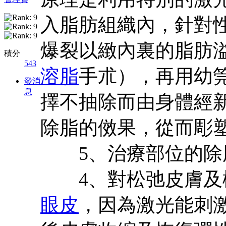
入脂肪組織內，針對
爆裂以緻內裏的脂肪
積分
543
溶脂
手朮），再用幼
發消
息
擇不抽除而由身體經
除脂的傚果，從而彫
5、治療部位的除脂
4、對松弛皮膚及
眼皮
，因為激光能刺