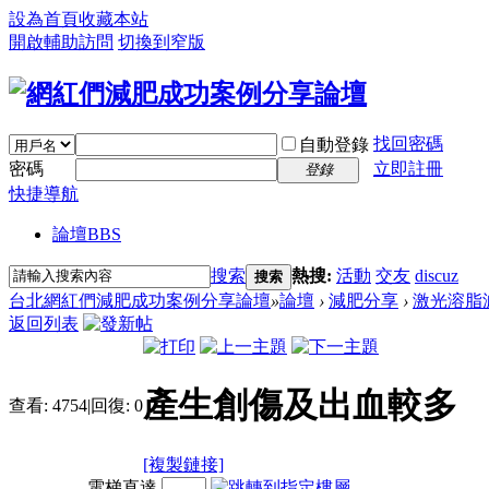
設為首頁
收藏本站
開啟輔助訪問
切換到窄版
找回密碼
自動登錄
密碼
立即註冊
登錄
快捷導航
論壇
BBS
搜索
熱搜:
活動
交友
discuz
搜索
台北網紅們減肥成功案例分享論壇
»
論壇
›
減肥分享
›
激光溶脂
返回列表
產生創傷及出血較多
查看:
4754
|
回復:
0
[複製鏈接]
電梯直達