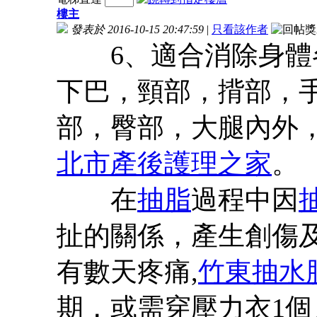
樓主
發表於 2016-10-15 20:47:59
|
只看該作者
6、適合消除身體各
下巴，頸部，揹部，
部，臀部，大腿內外，
北市產後護理之家
。
在
抽脂
過程中因
扯的關係，產生創傷
有數天疼痛,
竹東抽水
期，或需穿壓力衣1