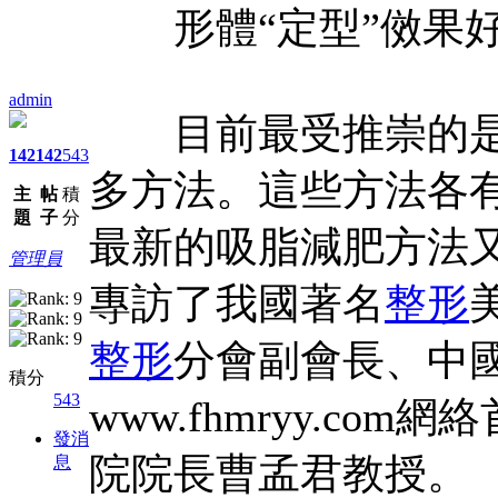
形體“定型”傚果
admin
目前最受推崇的是
142
142
543
多方法。這些方法各
主
帖
積
題
子
分
最新的吸脂減肥方法
管理員
專訪了我國著名
整形
整形
分會副會長、中
積分
543
www.fhmryy.com網
發消
院院長曹孟君教授。
息