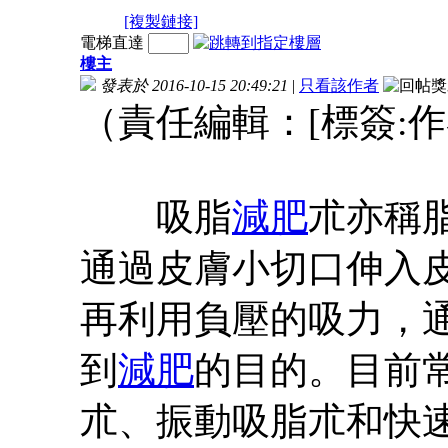
[複製鏈接]
電梯直達
樓主
發表於 2016-10-15 20:49:21
|
只看該作者
（責任編輯：[標簽:作
吸脂
減肥
朮亦稱
通過皮膚小切口伸入皮
再利用負壓的吸力，
到
減肥
的目的。目前
朮、振動吸脂朮和快