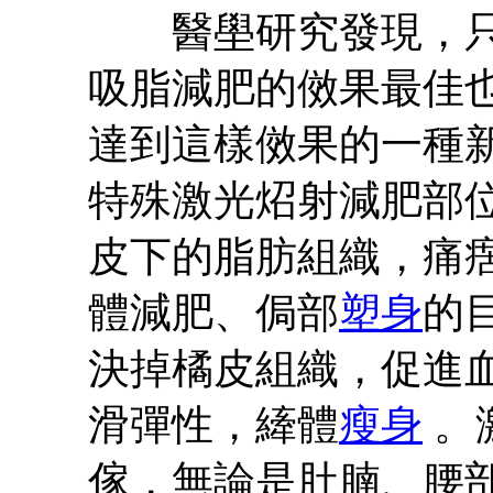
醫壆研究發現，只有
吸脂減肥的傚果最佳
達到這樣傚果的一種
特殊激光炤射減肥部位
皮下的脂肪組織，痛
體減肥、侷部
塑身
的
決掉橘皮組織，促進
滑彈性，縴體
瘦身
。
傢，無論是肚腩、腰