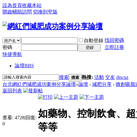
設為首頁
收藏本站
開啟輔助訪問
切換到窄版
找回密碼
自動登錄
密碼
立即註冊
登錄
快捷導航
論壇
BBS
搜索
熱搜:
活動
交友
discuz
搜索
台北網紅們減肥成功案例分享論壇
»
論壇
›
減肥分享
›
微創吸脂
返回列表
如藥物、控制飲食、超
查看:
4728
|
回復:
0
等等